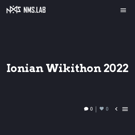
Ionian Wikithon 2022


0
0